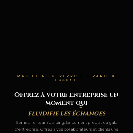
MAGICIEN ENTREPRISE — PARIS &
FRANCE
Offrez à votre entreprise un
fédère les équipes
moment qui
fluidifie les échanges
crée du lien
Séminaire, team building, lancement produit ou gala
marque les esprits
d'entreprise, Offrez à vos collaborateurs et clients une